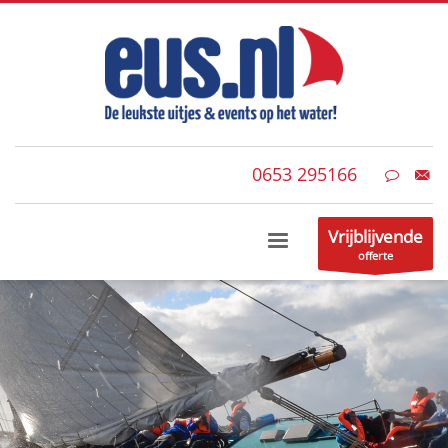
0653 295166
Vrijblijvende
offerte