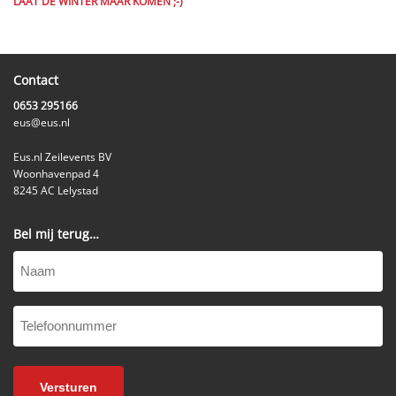
LAAT DE WINTER MAAR KOMEN ;-)
Contact
0653 295166
eus@eus.nl
Eus.nl Zeilevents BV
Woonhavenpad 4
8245 AC Lelystad
Bel mij terug…
Naam
Telefoonnummer
(Vereist)