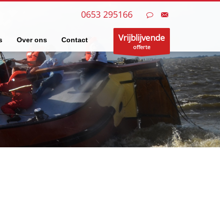
0653 295166
Vrijblijvende
s
Over ons
Contact
offerte