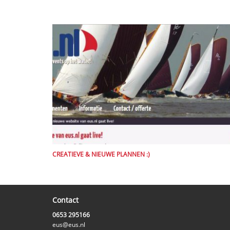
CREATIEVE & NIEUWE PLANNEN :)
Contact
0653 295166
eus@eus.nl