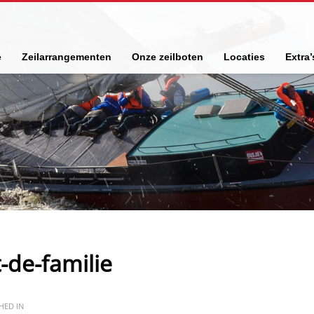
e
Zeilarrangementen
Onze zeilboten
Locaties
Extra’
-de-familie
HED IN