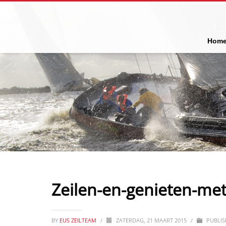
Hom
Zeilen-en-genieten-met
BY
EUS ZEILTEAM
/
ZATERDAG, 21 MAART 2015
/
PUBLIS