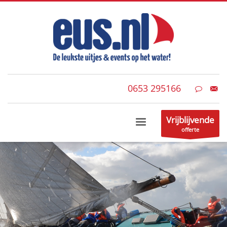
0653 295166
Vrijblijvende
offerte