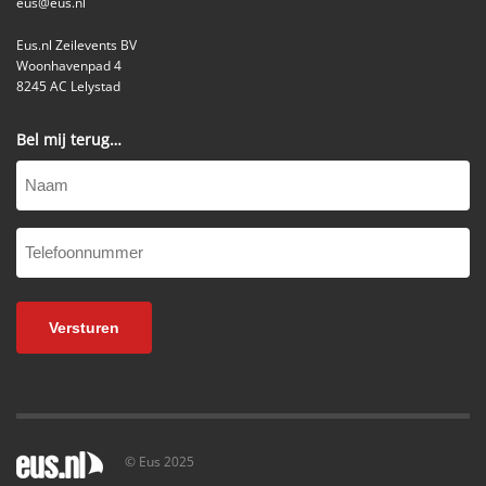
eus@eus.nl
Eus.nl Zeilevents BV
Woonhavenpad 4
8245 AC Lelystad
Bel mij terug…
Naam
Telefoonnummer
(Vereist)
© Eus 2025