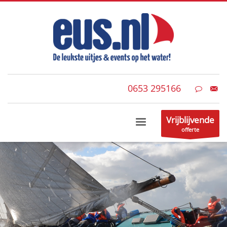
0653 295166
Vrijblijvende
offerte