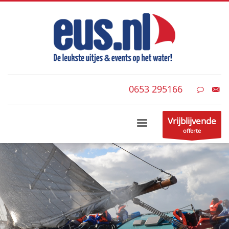
0653 295166
Vrijblijvende
offerte