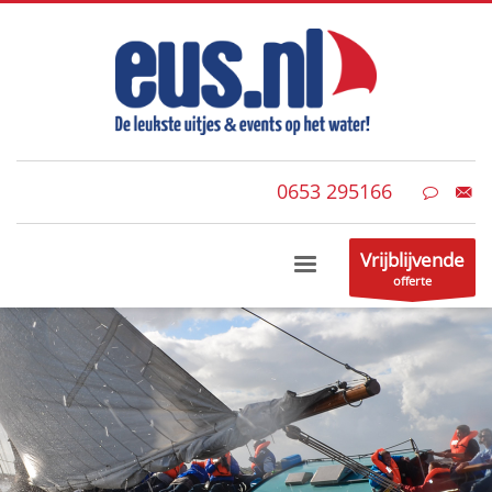
0653 295166
Vrijblijvende
offerte