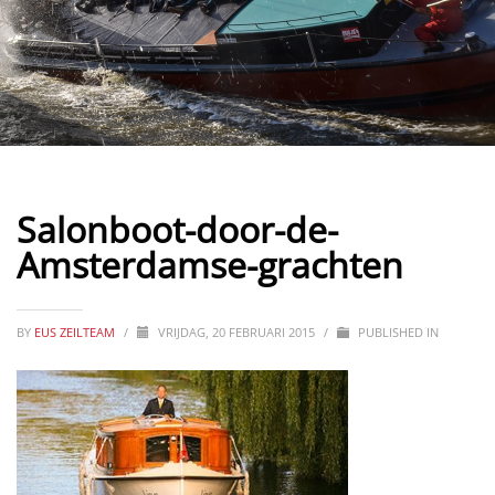
Salonboot-door-de-
Amsterdamse-grachten
BY
EUS ZEILTEAM
/
VRIJDAG, 20 FEBRUARI 2015
/
PUBLISHED IN