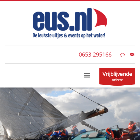
0653 295166
Vrijblijvende
offerte