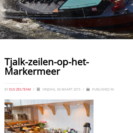
Tjalk-zeilen-op-het-
Markermeer
BY
EUS ZEILTEAM
/
VRIJDAG, 06 MAART 2015
/
PUBLISHED IN