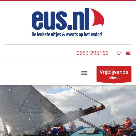
0653 295166
Vrijblijvende
offerte