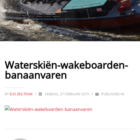
Waterskiën-wakeboarden-
banaanvaren
BY
EUS ZEILTEAM
/
VRIJDAG, 27 FEBRUARI 2015
/
PUBLISHED IN